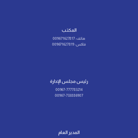
المكتـب
هاتف: 009671627817
فاكس: 009671627819
رئيس مجلس الإدارة
00967-777783214
00967-733886907
المدير العام