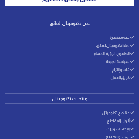
عـن تكنوميتال الفائق
نبذة مختصرة
لماذا تكنوميتال الفائق
الطموح، الرؤية، المهام
سياسة الجودة
ثبات وإلتزام
فريق العمل
منتجـات تكنوميتال
مقاطع تكنوميتال
ألـوان المقاطـع
الإكسسـوارات
نوافـذ (U-PVC)