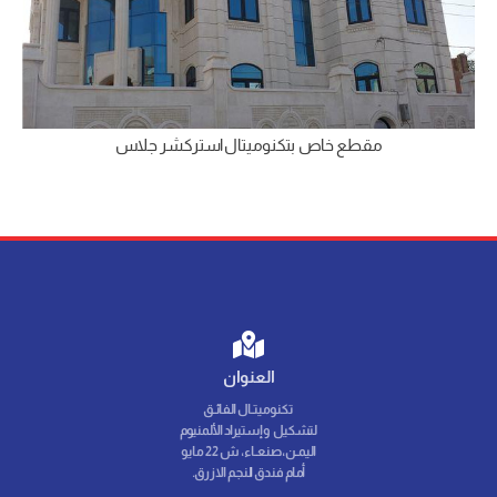
مقطع خاص بتكنوميتال استركشر جلاس
العنوان
تكنوميتـال الفائـق
لتشكيل وإستيراد الألمنيوم
اليمـن، صنعـاء، ش 22 مايو
أمام فندق النجم الازرق.