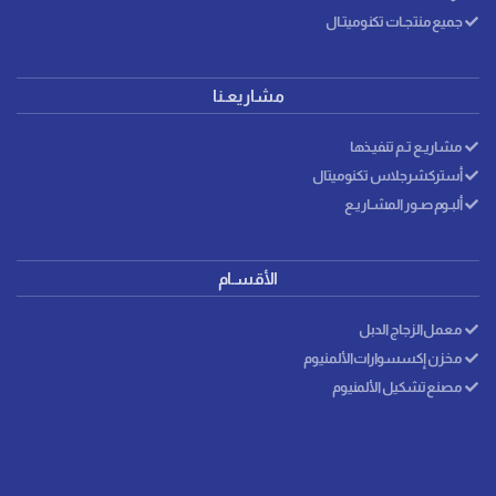
جميع منتجـات تكنوميتـال
مشاريعـنا
مشاريـع تـم تنفيـذها
أستركشرجلاس تكنوميتال
ألبـوم صـور المشـاريـع
الأقسـام
معمل الزجاج الدبل
مخزن إكسسوارات الألمنيوم
مصنع تشكيل الألمنيوم