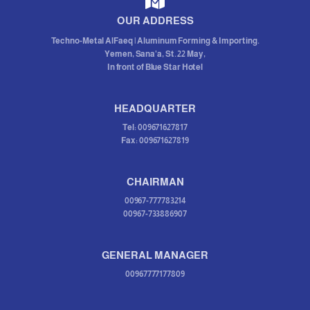
OUR ADDRESS
Techno-Metal AlFaeq | Aluminum Forming & Importing.
Yemen, Sana'a, St. 22 May,
In front of Blue Star Hotel
HEADQUARTER
Tel: 009671627817
Fax: 009671627819
CHAIRMAN
00967-777783214
00967-733886907
GENERAL MANAGER
00967777177809